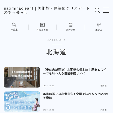
naomiracleart｜美術館・建築めぐりとアート
のある暮らし
MENU
今週末
月次まとめ
旅の計画
ホテル
旅の計画
CATEGORY
ホテル
北海道
展覧会
【安藤忠雄建築】北菓楼札幌本館｜歴史とスイ
ーツを味わえる旧図書館リノベ
NAOMIの日常
2024.12.29
北海道
こんにちはNAOMIです
美術館巡り初心者必見！全国で訪れるべき5つの
美術館
お問い合わせ
2024.12.28
六本木