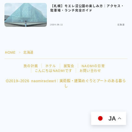
【札幌】モエレ沼公園の楽しみ方｜アクセス・
駐車場・ランチ完全ガイド
2024.09.11
北海道
HOME
北海道
＞
旅の計画
ホテル
展覧会
NAOMIの日常
こんにちはNAOMIです
お問い合わせ
2019–2026 naomiracleart｜美術館・建築めぐりとアートのある暮ら
し
Follow Me
JA