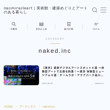
naomiracleart｜美術館・建築めぐりとアート
のある暮らし
MENU
今週末
月次まとめ
旅の計画
ホテル
旅の計画
CATEGORY
ホテル
naked.inc
展覧会
【東京】最新デジタルアートスポット６選 ～体
験型アートで五感を刺激！～東京 体験型ミュー
NAOMIの日常
ジアム６選｜チームラボ・アクアパーク品川・
アートアクアリウムの選び方【2026年最新】
2025.06.08
naked.inc
こんにちはNAOMIです
お問い合わせ
HOME
アーティスト
naked.inc
＞
＞