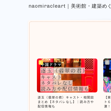
naomiracleart｜美術館・建
逐玉（翡翠の君）キャスト・相関図
【東
まとめ【ネタバレなし】｜読み方や
ト６
配信情報も
激！
｜チ