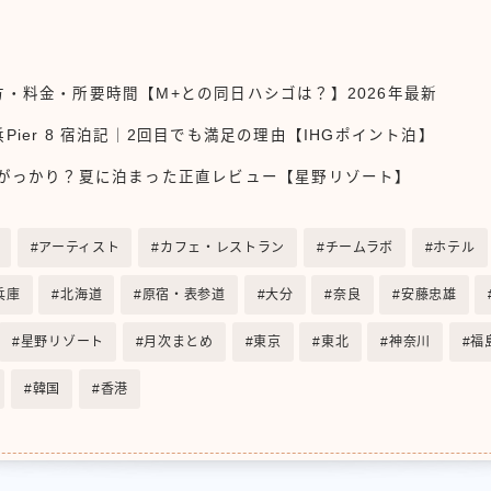
・料金・所要時間【M+との同日ハシゴは？】2026年最新
ier 8 宿泊記｜2回目でも満足の理由【IHGポイント泊】
｜がっかり？夏に泊まった正直レビュー【星野リゾート】
アーティスト
カフェ・レストラン
チームラボ
ホテル
兵庫
北海道
原宿・表参道
大分
奈良
安藤忠雄
星野リゾート
月次まとめ
東京
東北
神奈川
福
韓国
香港