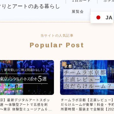
1日ルート
ホテ
築めぐりとアートのある暮らし
展覧会
JA
当サイトの人気記事
Popular Post
旅の計画
ホテル
展覧会
NAOMIの日常
京】最新デジタルアートスポッ
チームラボ京都【正直レビュー
選 ～体験型アートで五感を刺
だらけルームが衝撃！料金・予
～東京 体験型ミュージアム６選
所要時間・服装まで全解説【202
こんにちはNAOMIです
ームラボ・アクアパーク品川・
最新】