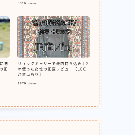
3316
views
爪に悪
リュックキャリーで機内持ち込み｜2
の正
年使った女性の正直レビュー【LCC
人必
注意点あり】
1879
views