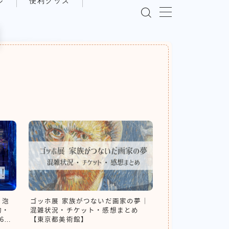
ル
便利グッズ
】泡
ゴッホ展 家族がつないだ画家の夢｜
約・
混雑状況・チケット・感想まとめ
6年
【東京都美術館】