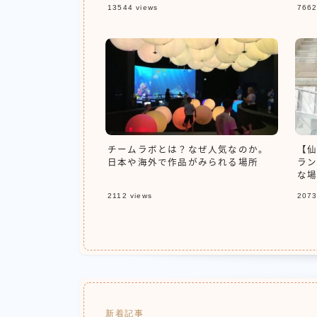
13544
views
766
アー
年最
チームラボとは？なぜ人気なのか。
【仙
日本や海外で作品がみられる場所
ラン
な場
2112
views
207
新着記事