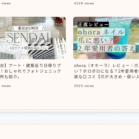
2
views
4138
views
トアクアリウムの選び方【2026
新】
お問い合わせ
台】アート・建築巡り日帰りプ
ohora（オホーラ）レビュー｜
！おしゃれでフォトジェニック
い？ボロボロになる？2年愛用者
所も紹介。
直な口コミ【爪が大きめ・弱い
見】
3
views
2025
views