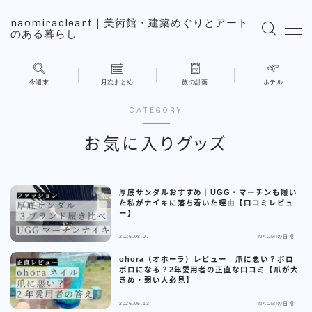
naomiracleart｜美術館・建築めぐりとアート
のある暮らし
MENU
今週末
月次まとめ
旅の計画
ホテル
旅の計画
CATEGORY
ホテル
お気に入りグッズ
展覧会
厚底サンダルおすすめ｜UGG・マーチンも履い
た私がナイキに落ち着いた理由【口コミレビュ
NAOMIの日常
ー】
2026.08.07
NAOMIの日常
こんにちはNAOMIです
ohora（オホーラ）レビュー｜爪に悪い？ボロ
ボロになる？2年愛用者の正直な口コミ【爪が大
きめ・弱い人必見】
お問い合わせ
2026.05.13
NAOMIの日常