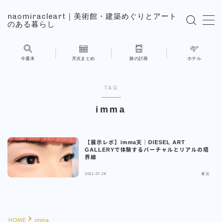
naomiracleart｜美術館・建築めぐりとアート
のある暮らし
MENU
今週末
月次まとめ
旅の計画
ホテル
旅の計画
TAG
ホテル
imma
展覧会
【展示レポ】imma天｜DIESEL ART
NAOMIの日常
GALLERYで体験するバーチャルとリアルの境
界線
2021.07.28
東北
こんにちはNAOMIです
お問い合わせ
HOME
imma