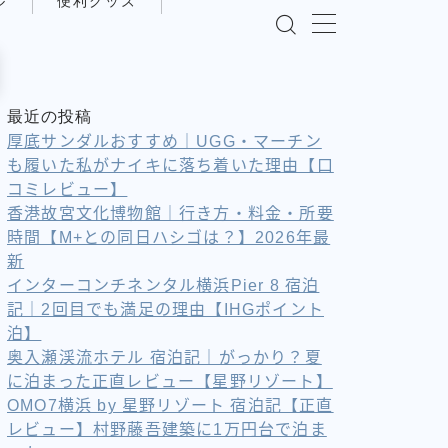
ル
便利グッズ
最近の投稿
厚底サンダルおすすめ｜UGG・マーチン
も履いた私がナイキに落ち着いた理由【口
コミレビュー】
香港故宮文化博物館｜行き方・料金・所要
時間【M+との同日ハシゴは？】2026年最
新
インターコンチネンタル横浜Pier 8 宿泊
記｜2回目でも満足の理由【IHGポイント
泊】
奥入瀬渓流ホテル 宿泊記｜がっかり？夏
に泊まった正直レビュー【星野リゾート】
OMO7横浜 by 星野リゾート 宿泊記【正直
レビュー】村野藤吾建築に1万円台で泊ま