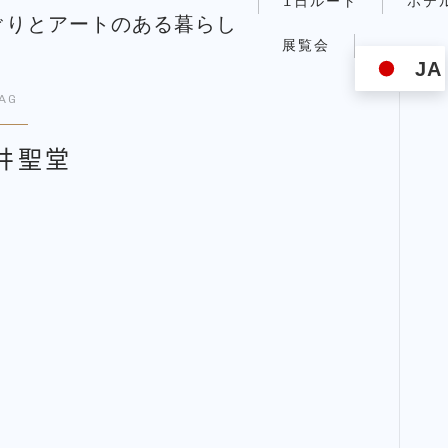
1日ルート
ホテ
築めぐりとアートのある暮らし
展覧会
JA
AG
井聖堂
旅の計画
ホテル
展覧会
NAOMIの日常
こんにちはNAOMIです