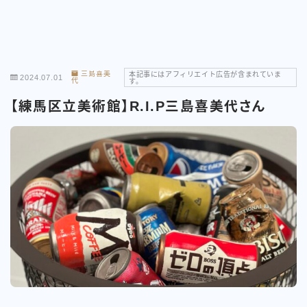
三島喜美
本記事にはアフィリエイト広告が含まれていま
2024.07.01
代
す。
【練馬区立美術館】R.I.P三島喜美代さん