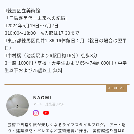
練馬区立美術館
「三島喜美代ー未来への記憶」
2024年5月19日～7月7日
10:00〜18:00 ※入館は17:30まで
東京都練馬区貫井1-36-16休館日：月（祝日の場合は翌平
日）
中村橋（池袋駅より6駅目約16分）徒歩3分
一般 1000円 / 高校・大学生および65～74歳 800円 / 中学
生以下および75歳以上 無料
ABOUT ME
NAOMI
アート・建築巡りの人
芸術で日常や旅が楽しくなるライフスタイルブログ。 アート巡
り・建築探訪・バレエなど芸術鑑賞が好き。 美術館巡り歴は0