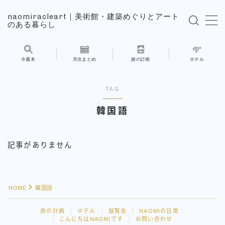
naomiracleart｜美術館・建築めぐりとアート
のある暮らし
MENU
今週末
月次まとめ
旅の計画
ホテル
旅の計画
TAG
ホテル
韓国語
展覧会
記事がありません
NAOMIの日常
こんにちはNAOMIです
HOME
韓国語
お問い合わせ
旅の計画
ホテル
展覧会
NAOMIの日常
こんにちはNAOMIです
お問い合わせ