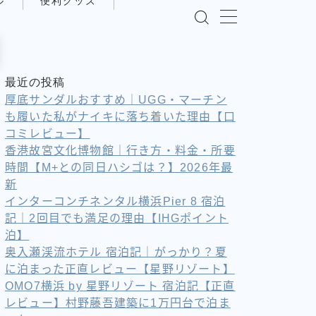
ル
便利グッズ
最近の投稿
厚底サンダルおすすめ｜UGG・マーチン
も履いた私がナイキに落ち着いた理由【口
コミレビュー】
香港故宮文化博物館｜行き方・料金・所要
時間【M+との同日ハシゴは？】2026年最
新
インターコンチネンタル横浜Pier 8 宿泊
記｜2回目でも満足の理由【IHGポイント
泊】
奥入瀬渓流ホテル 宿泊記｜がっかり？夏
に泊まった正直レビュー【星野リゾート】
OMO7横浜 by 星野リゾート 宿泊記【正直
レビュー】村野藤吾建築に1万円台で泊ま